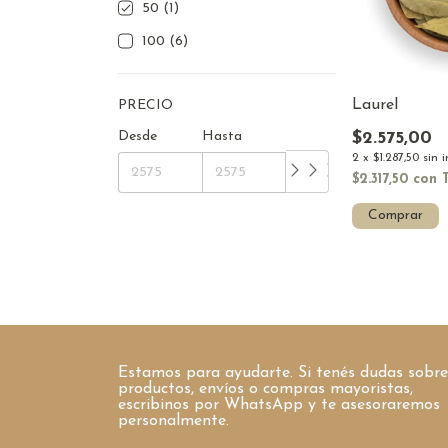
50 (1)
100 (6)
Laurel
PRECIO
$2.575,00
Desde
Hasta
2
x
$1.287,50
sin 
$2.317,50
con
Comprar
Estamos para ayudarte. Si tenés dudas sobre
productos, envíos o compras mayoristas,
escribinos por WhatsApp y te asesoraremos
personalmente.