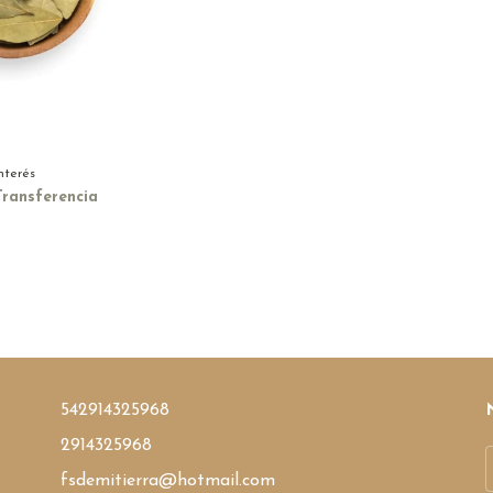
interés
Transferencia
542914325968
2914325968
fsdemitierra@hotmail.com