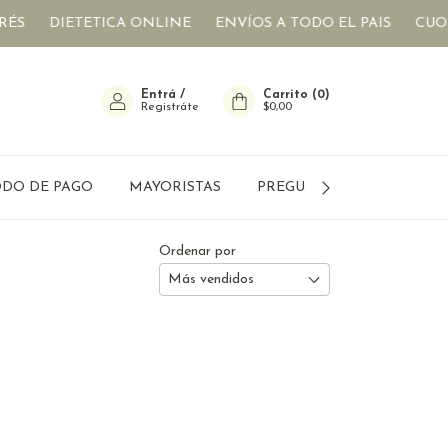
ÉS
DIETETICA ONLINE
ENVÍOS A TODO EL PAIS
CUOTA
Entrá
/
Carrito
(
0
)
Registráte
$0,00
DO DE PAGO
MAYORISTAS
PREGUNTAS FRECUENTES
Ordenar por