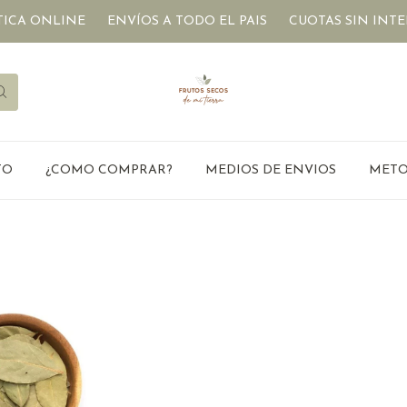
CA ONLINE
ENVÍOS A TODO EL PAIS
CUOTAS SIN INTER
TO
¿COMO COMPRAR?
MEDIOS DE ENVIOS
METO