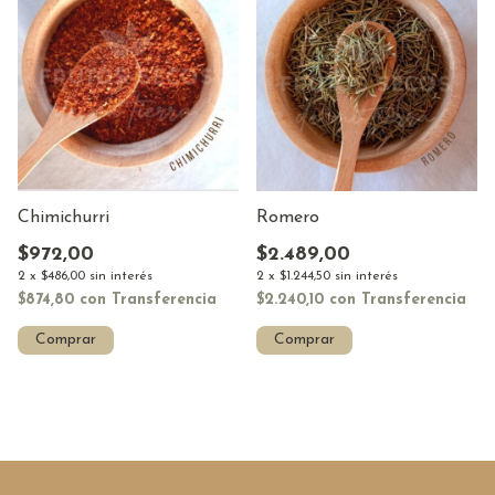
Romero
Chimichurri
$2.489,00
$972,00
2
x
$1.244,50
sin interés
2
x
$486,00
sin interés
$2.240,10
con
Transferencia
$874,80
con
Transferencia
Comprar
Comprar