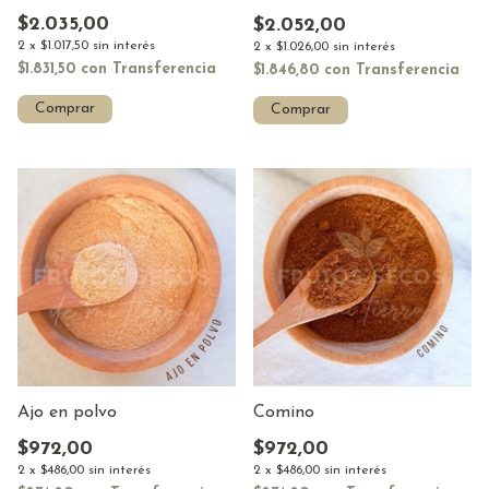
$2.035,00
$2.052,00
2
x
$1.017,50
sin interés
2
x
$1.026,00
sin interés
$1.831,50
con
Transferencia
$1.846,80
con
Transferencia
Comprar
Comprar
Ajo en polvo
Comino
$972,00
$972,00
2
x
$486,00
sin interés
2
x
$486,00
sin interés