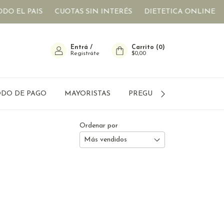
O EL PAIS
CUOTAS SIN INTERÉS
DIETETICA ONLINE
E
Entrá
/
Carrito
(
0
)
Registráte
$0,00
DO DE PAGO
MAYORISTAS
PREGUNTAS FRECUENTES
Ordenar por