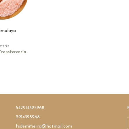
himalaya
interés
Transferencia
542914325968
2914325968
fsdemitierra@hotmail.com