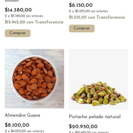
salado
$6.150,00
$14.380,00
2
x
$3.075,00
sin interés
2
x
$7.190,00
sin interés
$5.535,00
con
Transferencia
$12.942,00
con
Transferencia
Comprar
Comprar
Almendra Guara
Pistacho pelado natural
$8.100,00
$20.950,00
2
x
$4.050,00
sin interés
2
x
$10.475,00
sin interés