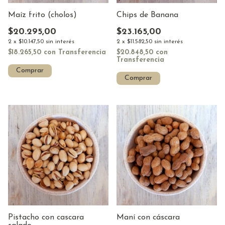
Maíz frito (cholos)
Chips de Banana
$20.295,00
$23.165,00
2
x
$10.147,50
sin interés
2
x
$11.582,50
sin interés
$18.265,50
con
Transferencia
$20.848,50
con
Transferencia
Comprar
Comprar
Pistacho con cascara
Maní con cáscara