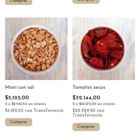
Comprar
Maní con sal
Tomates secos
$5.125,00
$32.144,00
2
x
$2.562,50
sin interés
2
x
$16.072,00
sin interés
$4.612,50
con
Transferencia
$28.929,60
con
Transferencia
Comprar
Comprar