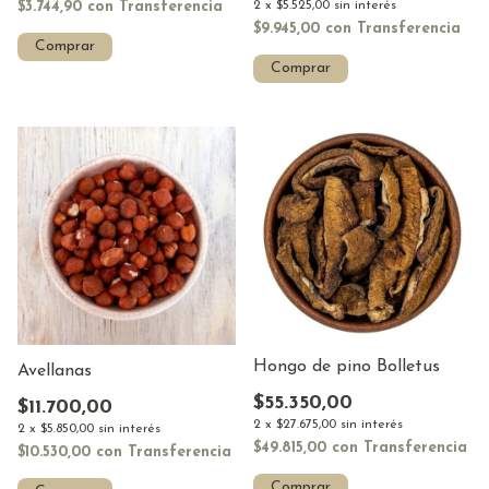
$3.744,90
con
Transferencia
2
x
$5.525,00
sin interés
$9.945,00
con
Transferencia
Comprar
Hongo de pino Bolletus
Avellanas
$55.350,00
$11.700,00
2
x
$27.675,00
sin interés
2
x
$5.850,00
sin interés
$49.815,00
con
Transferencia
$10.530,00
con
Transferencia
Comprar