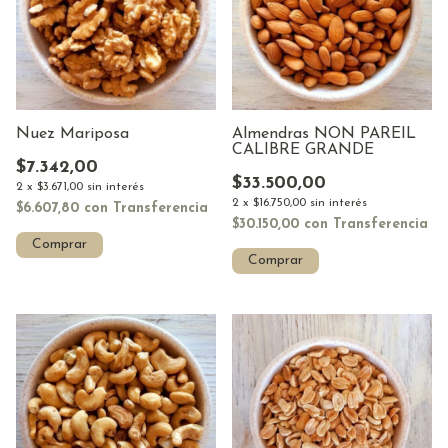
Nuez Mariposa
Almendras NON PAREIL
CALIBRE GRANDE
$7.342,00
$33.500,00
2
x
$3.671,00
sin interés
2
x
$16.750,00
sin interés
$6.607,80
con
Transferencia
$30.150,00
con
Transferencia
Comprar
Comprar