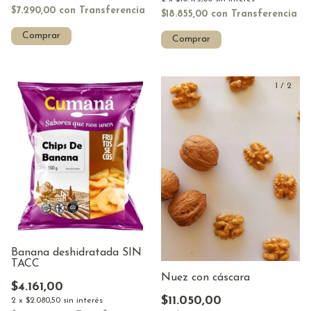
$7.290,00
con
Transferencia
$18.855,00
con
Transferencia
Comprar
Comprar
1
/
2
Banana deshidratada SIN
TACC
Nuez con cáscara
$4.161,00
$11.050,00
2
x
$2.080,50
sin interés