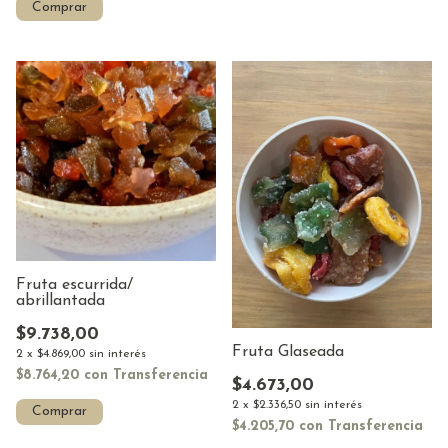
Comprar
Fruta escurrida/
abrillantada
$9.738,00
Fruta Glaseada
2
x
$4.869,00
sin interés
$8.764,20
con
Transferencia
$4.673,00
2
x
$2.336,50
sin interés
Comprar
$4.205,70
con
Transferencia