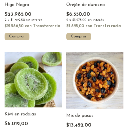
Higo Negro
Orejón de durazno
$23.985,00
$6.550,00
2
x
$11.992,50
sin interés
2
x
$3.275,00
sin interés
$21.586,50
con
Transferencia
$5.895,00
con
Transferencia
Comprar
Comprar
Kiwi en rodajas
Mix de pasas
$6.012,00
$13.452,00