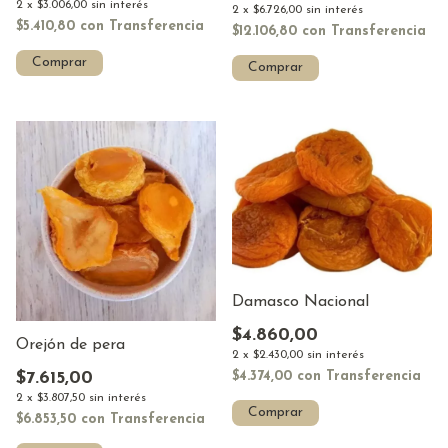
2
x
$3.006,00
sin interés
2
x
$6.726,00
sin interés
$5.410,80
con
Transferencia
$12.106,80
con
Transferencia
Comprar
Comprar
Damasco Nacional
$4.860,00
Orejón de pera
2
x
$2.430,00
sin interés
$7.615,00
$4.374,00
con
Transferencia
2
x
$3.807,50
sin interés
Comprar
$6.853,50
con
Transferencia