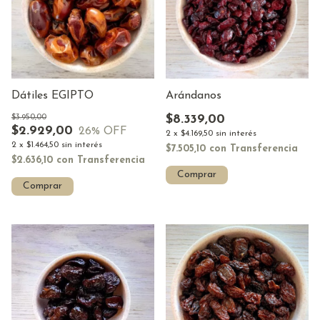
Dátiles EGIPTO
Arándanos
$3.950,00
$8.339,00
$2.929,00
26
% OFF
2
x
$4.169,50
sin interés
2
x
$1.464,50
sin interés
$7.505,10
con
Transferencia
$2.636,10
con
Transferencia
Comprar
Comprar