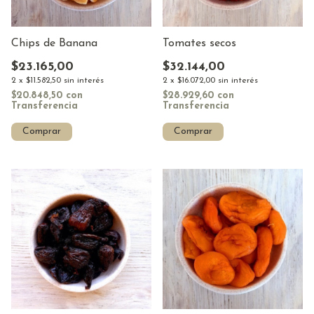
Chips de Banana
Tomates secos
$23.165,00
$32.144,00
2
x
$11.582,50
sin interés
2
x
$16.072,00
sin interés
$20.848,50
con
$28.929,60
con
Transferencia
Transferencia
Comprar
Comprar