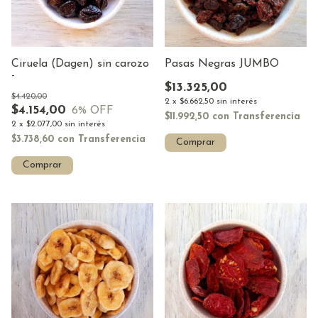
Ciruela (Dagen) sin carozo
Pasas Negras JUMBO
-
$13.325,00
$4.420,00
2
x
$6.662,50
sin interés
$4.154,00
6
% OFF
$11.992,50
con
Transferencia
2
x
$2.077,00
sin interés
$3.738,60
con
Transferencia
Comprar
Comprar