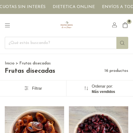
AS SIN INTERÉS
DIETETICA ONLINE
ENVÍOS A TODO EL
0
Inicio
>
Frutas disecadas
Frutas disecadas
16 productos
Ordenar por:
Filtrar
Más vendidos