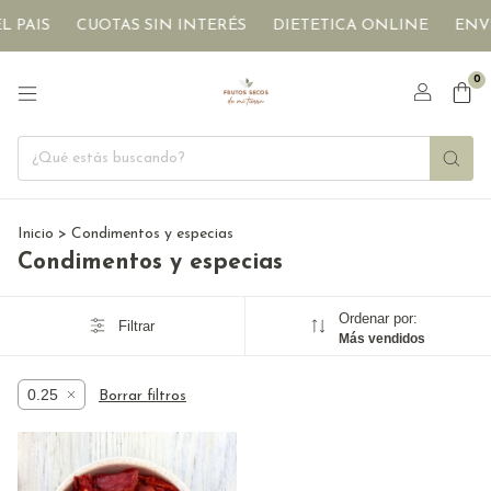
 PAIS
CUOTAS SIN INTERÉS
DIETETICA ONLINE
ENVÍ
0
Inicio
>
Condimentos y especias
Condimentos y especias
Ordenar por:
Filtrar
Más vendidos
0.25
Borrar filtros