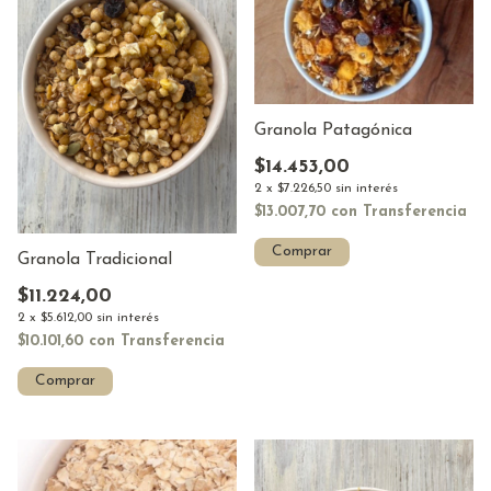
Granola Patagónica
$14.453,00
2
x
$7.226,50
sin interés
$13.007,70
con
Transferencia
Comprar
Granola Tradicional
$11.224,00
2
x
$5.612,00
sin interés
$10.101,60
con
Transferencia
Comprar