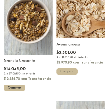
Avena gruesa
$3.301,00
2
x
$1.650,50
sin interés
Granola Crocante
$2.970,90
con
Transferencia
$14.043,00
Comprar
2
x
$7.021,50
sin interés
$12.638,70
con
Transferencia
Comprar