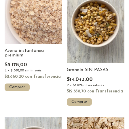
Avena instantánea
premium
$3.178,00
Granola SIN PASAS
2
x
$1.589,00
sin interés
$2.860,20
con
Transferencia
$14.043,00
2
x
$7.021,50
sin interés
Comprar
$12.638,70
con
Transferencia
Comprar