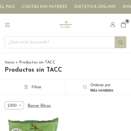
L PAIS
CUOTAS SIN INTERÉS
DIETETICA ONLINE
ENVÍ
0
Inicio
>
Productos sin TACC
Productos sin TACC
Ordenar por:
Filtrar
Más vendidos
1000
Borrar filtros