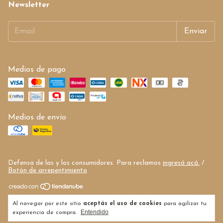
Newsletter
Medios de pago
Medios de envío
Defensa de las y los consumidores. Para reclamos
ingresá acá.
/
Botón de arrepentimiento
Copyright Frutos secos de mi tierra - 27335709824 - 2026. Todos
Al navegar por este sitio
aceptás el uso de cookies
para agilizar tu
los derechos reservados.
Entendido
experiencia de compra.