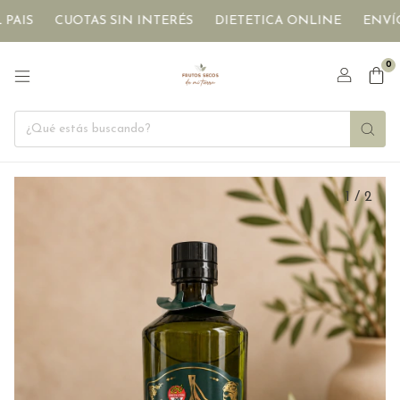
CUOTAS SIN INTERÉS
DIETETICA ONLINE
ENVÍOS A T
0
1
/
2