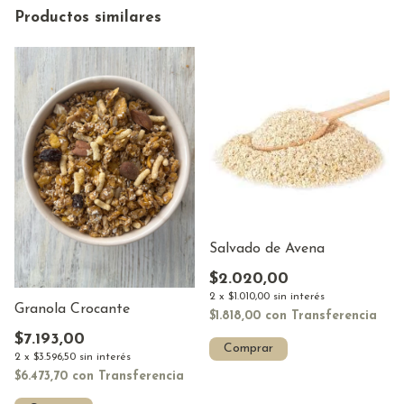
Productos similares
Salvado de Avena
$2.020,00
2
x
$1.010,00
sin interés
Granola Crocante
$1.818,00
con
Transferencia
$7.193,00
Comprar
2
x
$3.596,50
sin interés
$6.473,70
con
Transferencia