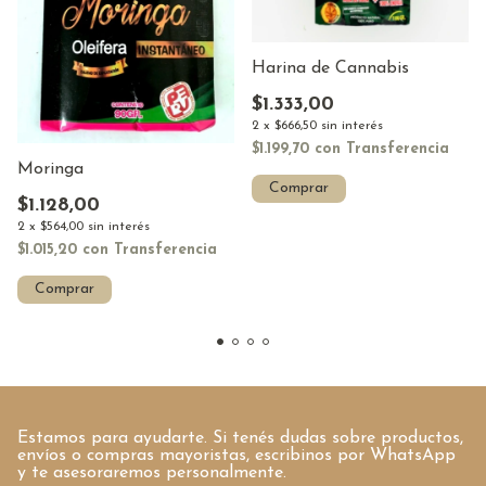
Harina de Cannabis
$1.333,00
2
x
$666,50
sin interés
$1.199,70
con
Transferencia
Moringa
Comprar
$1.128,00
2
x
$564,00
sin interés
$1.015,20
con
Transferencia
Comprar
Estamos para ayudarte. Si tenés dudas sobre productos,
envíos o compras mayoristas, escribinos por WhatsApp
y te asesoraremos personalmente.