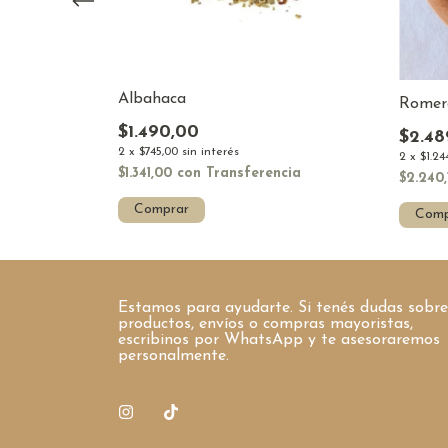
Albahaca
Romer
$1.490,00
$2.48
2
x
$745,00
sin interés
2
x
$1.24
$1.341,00
con
Transferencia
encia
$2.240
Comprar
Comp
Estamos para ayudarte. Si tenés dudas sobre
productos, envíos o compras mayoristas,
escribinos por WhatsApp y te asesoraremos
personalmente.