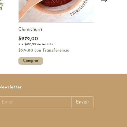
Jengibre
Chimichurri
$1.404,00
$972,00
2
x
$702,00
sin in
2
x
$486,00
sin interés
$1.263,60
con
T
$874,80
con
Transferencia
Comprar
Comprar
Newsletter