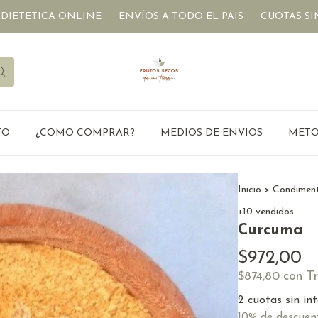
TICA ONLINE
ENVÍOS A TODO EL PAIS
CUOTAS SIN INT
TO
¿COMO COMPRAR?
MEDIOS DE ENVIOS
METO
Inicio
>
Condiment
+10 vendidos
Curcuma
$972,00
con
T
$874,80
2
cuotas sin in
10% de descuen