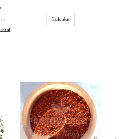
Cambiar CP
CP:
o
Calcular
ostal