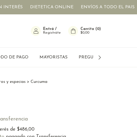
ERÉS
DIETETICA ONLINE
ENVÍOS A TODO EL PAIS
CUO
Entrá
/
Carrito
(
0
)
Registráte
$0,00
DO DE PAGO
MAYORISTAS
PREGUNTAS FRECUENTES
os y especias
>
Curcuma
ransferencia
terés de
$486,00
to
pagando con Transferencia