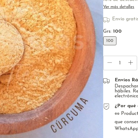
Ver más detalles
Envío grati
Grs:
100
100
Envíos Rá
Despacham
hábiles. R
electrónico
¿Por qué 
🥜 Product
que conser
WhatsApp