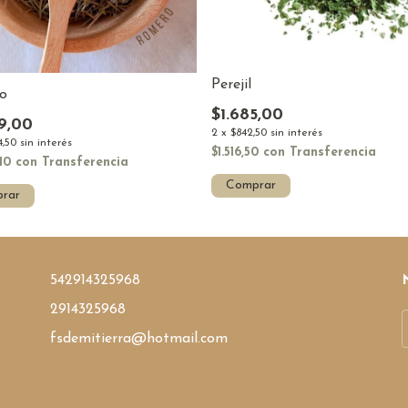
Perejil
o
$1.685,00
9,00
2
x
$842,50
sin interés
4,50
sin interés
$1.516,50
con
Transferencia
,10
con
Transferencia
Comprar
rar
542914325968
2914325968
fsdemitierra@hotmail.com