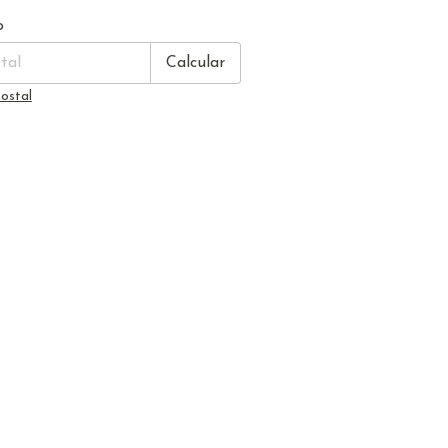
Cambiar CP
CP:
o
Calcular
ostal