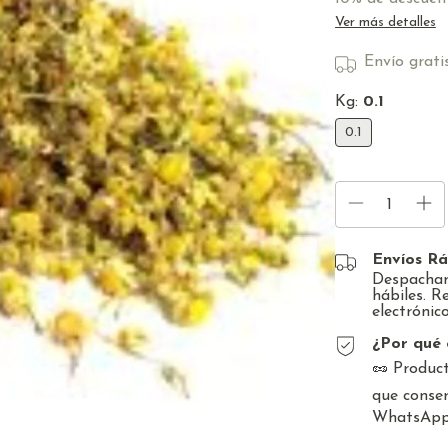
Ver más detalles
Envío grati
Kg:
0.1
0.1
Envíos Rá
Despacham
hábiles. R
electrónico
¿Por qué 
🥜 Product
que conser
WhatsApp