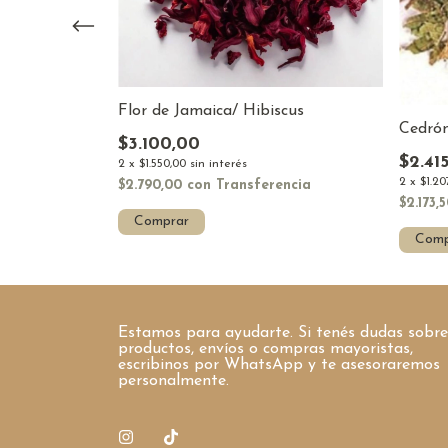
Flor de Jamaica/ Hibiscus
Cedró
$3.100,00
$2.41
2
x
$1.550,00
sin interés
2
x
$1.20
$2.790,00
con
Transferencia
encia
$2.173,
Comprar
Comp
Estamos para ayudarte. Si tenés dudas sobre
productos, envíos o compras mayoristas,
escribinos por WhatsApp y te asesoraremos
personalmente.