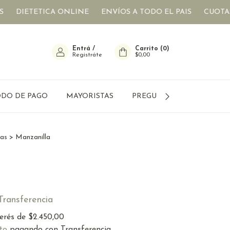
TICA ONLINE
ENVÍOS A TODO EL PAIS
CUOTAS SIN INTE
Entrá
/
Carrito
(
0
)
Registráte
$0,00
DO DE PAGO
MAYORISTAS
PREGUNTAS FRECUENTES
ras
>
Manzanilla
a
Transferencia
terés de
$2.450,00
to
pagando con Transferencia