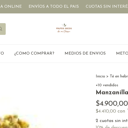
ENVÍOS A TODO EL PAIS
CUOTAS SIN INTERÉS
DIETE
TO
¿COMO COMPRAR?
MEDIOS DE ENVIOS
METO
Inicio
>
Té en heb
+10 vendidos
Manzanill
$4.900,00
con
$4.410,00
2
cuotas sin in
10% de descuen