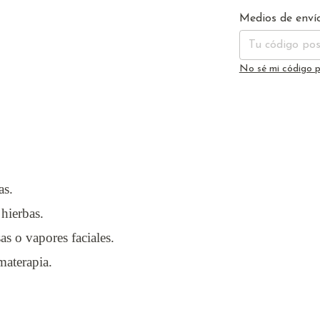
Entregas para el 
Medios de enví
No sé mi código p
as.
hierbas.
s o vapores faciales.
materapia.