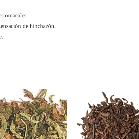
 estomacales.
 sensación de hinchazón.
es.