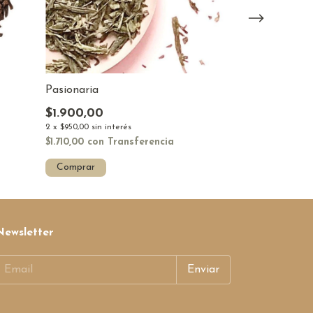
Melisa
Pasionaria
$2.470,00
$1.900,00
2
x
$1.235,00
sin i
2
x
$950,00
sin interés
$2.223,00
con
$1.710,00
con
Transferencia
Comprar
Comprar
Newsletter