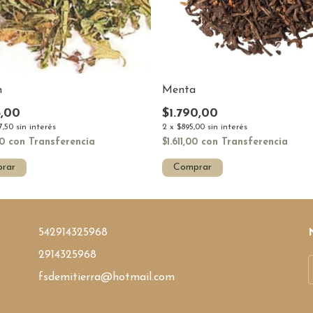
Menta
n
$1.790,00
5,00
2
x
$895,00
sin interés
7,50
sin interés
$1.611,00
con
Transferencia
50
con
Transferencia
Comprar
rar
542914325968
2914325968
fsdemitierra@hotmail.com