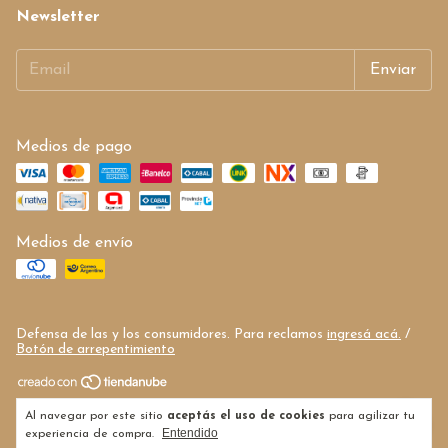
Newsletter
Medios de pago
Medios de envío
Defensa de las y los consumidores. Para reclamos
ingresá acá.
/
Botón de arrepentimiento
Copyright Frutos secos de mi tierra - 27335709824 - 2026. Todos
Al navegar por este sitio
aceptás el uso de cookies
para agilizar tu
los derechos reservados.
Entendido
experiencia de compra.