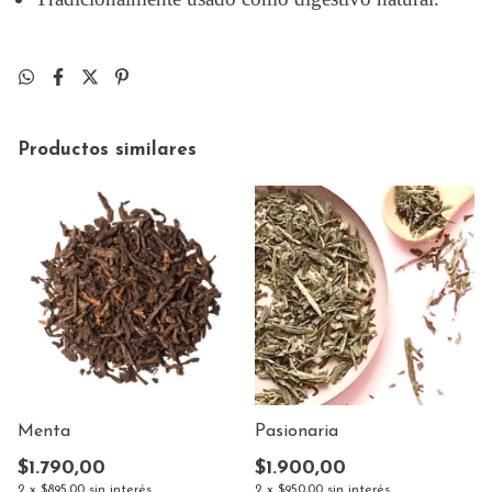
Productos similares
Menta
Pasionaria
$1.790,00
$1.900,00
2
x
$895,00
sin interés
2
x
$950,00
sin interés