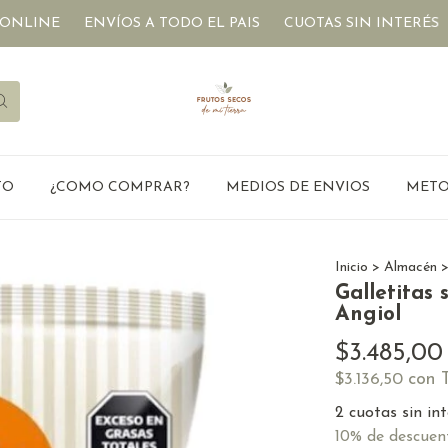
ENVÍOS A TODO EL PAIS
CUOTAS SIN INTERÉS
DIETETI
TO
¿COMO COMPRAR?
MEDIOS DE ENVIOS
METO
Inicio
>
Almacén
Galletitas
Angiol
$3.485,00
con
$3.136,50
2
cuotas sin in
10% de descuen