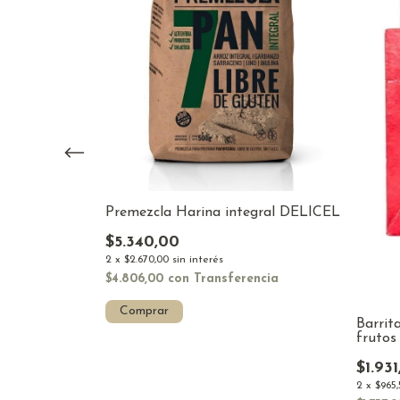
Premezcla Harina integral DELICEL
 COCO Y
$5.340,00
2
x
$2.670,00
sin interés
$4.806,00
con
Transferencia
ncia
Comprar
Barri
frutos
$1.93
2
x
$965,