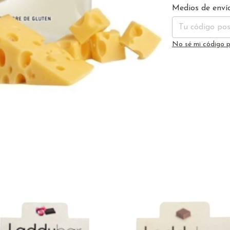
Entregas para el 
Medios de enví
No sé mi código p