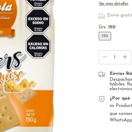
Ver más detalles
Envío grati
Grs:
150
150
Envíos Rá
Despacham
hábiles. R
electrónico
¿Por qué 
🥜 Product
que conser
WhatsApp