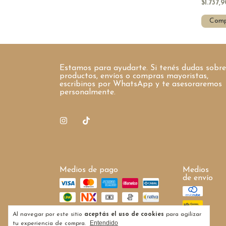
$1.737,
Comp
Estamos para ayudarte. Si tenés dudas sobre
productos, envíos o compras mayoristas,
escribinos por WhatsApp y te asesoraremos
personalmente.
Medios de pago
Medios
de envío
Al navegar por este sitio
aceptás el uso de cookies
para agilizar
Entendido
tu experiencia de compra.