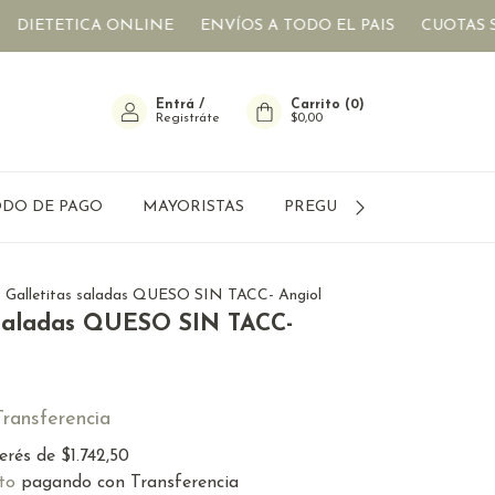
CA ONLINE
ENVÍOS A TODO EL PAIS
CUOTAS SIN INTER
Entrá
/
Carrito
(
0
)
Registráte
$0,00
DO DE PAGO
MAYORISTAS
PREGUNTAS FRECUENTES
>
Galletitas saladas QUESO SIN TACC- Angiol
 saladas QUESO SIN TACC-
Transferencia
terés de
$1.742,50
to
pagando con Transferencia