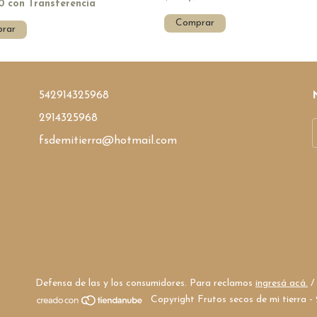
90
con
Transferencia
Comprar
rar
542914325968
2914325968
fsdemitierra@hotmail.com
Defensa de las y los consumidores. Para reclamos
ingresá acá.
/
Copyright Frutos secos de mi tierra 