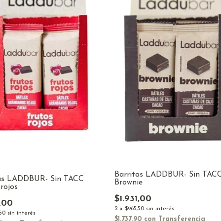
Barritas LADDBUR- Sin TAC
tas LADDBUR- Sin TACC
Brownie
 rojos
$1.931,00
1,00
2
x
$965,50
sin interés
50
sin interés
$1.737,90
con
Transferencia