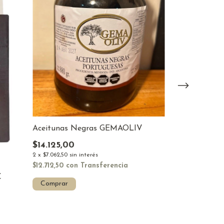
Barritas VIT
almendras
$1.716,00
Aceitunas Negras GEMAOLIV
2
x
$858,00
sin int
$14.125,00
$1.544,40
con
T
2
x
$7.062,50
sin interés
Comprar
$12.712,50
con
Transferencia
C
Comprar