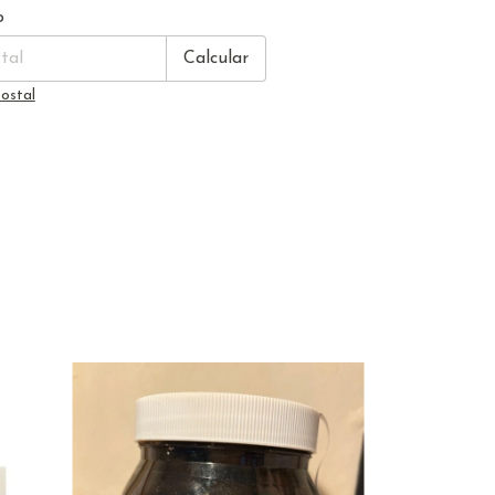
Cambiar CP
CP:
o
Calcular
ostal