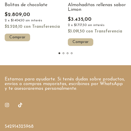
Bolitas de chocolate
Almohaditas rellenas sabor
Limon
$2.809,00
$3.435,00
2
x
$1.404,50
sin interés
2
x
$1.717,50
sin interés
$2.528,10
con
Transferencia
$3.091,50
con
Transferencia
Comprar
Comprar
Estamos para ayudarte. Si tenés dudas sobre productos,
envíos o compras mayoristas, escribinos por WhatsApp
y te asesoraremos personalmente.
542914325968