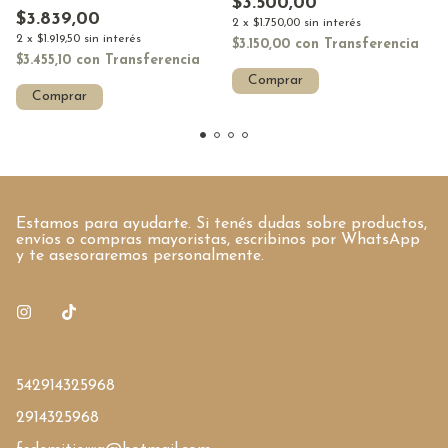
$3.500,00
$3.839,00
2
x
$1.750,00
sin interés
2
x
$1.919,50
sin interés
$3.150,00
con
Transferencia
$3.455,10
con
Transferencia
Comprar
Comprar
Estamos para ayudarte. Si tenés dudas sobre productos,
envíos o compras mayoristas, escribinos por WhatsApp
y te asesoraremos personalmente.
542914325968
2914325968