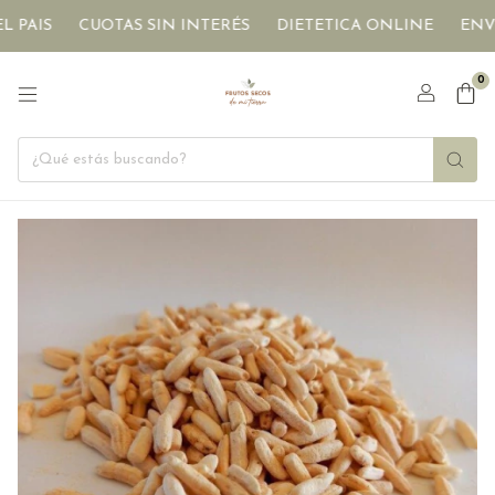
S
CUOTAS SIN INTERÉS
DIETETICA ONLINE
ENVÍOS A 
0