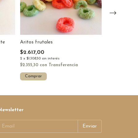
te
Aritos frutales
Almohaditas r
Chocolate
$2.617,00
$3.839,00
2
x
$1.308,50
sin interés
2
x
$1.919,50
sin in
$2.355,30
con
Transferencia
$3.455,10
con
T
Comprar
Comprar
Newsletter