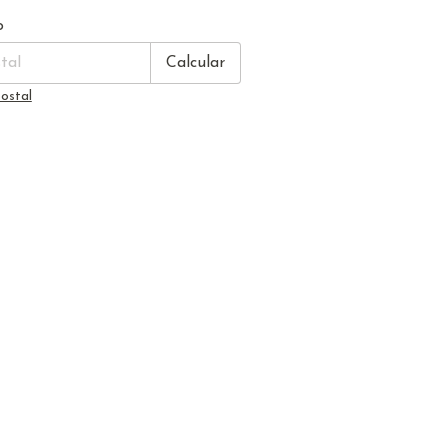
Cambiar CP
CP:
o
Calcular
ostal