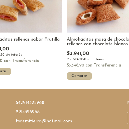
ditas rellenas sabor Frutilla
Almohaditas masa de chocola
rellenas con chocolate blanco
5,00
$3.941,00
7,50
sin interés
2
x
$1.970,50
sin interés
50
con
Transferencia
$3.546,90
con
Transferencia
rar
Comprar
542914325968
2914325968
fsdemitierra@hotmail.com