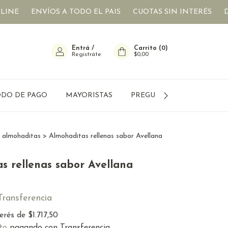
ENVÍOS A TODO EL PAIS
CUOTAS SIN INTERÉS
DIETETI
Entrá
/
Carrito
(
0
)
Registráte
$0,00
DO DE PAGO
MAYORISTAS
PREGUNTAS FRECUENTES
y almohaditas
>
Almohaditas rellenas sabor Avellana
s rellenas sabor Avellana
Transferencia
terés de
$1.717,50
to
pagando con Transferencia