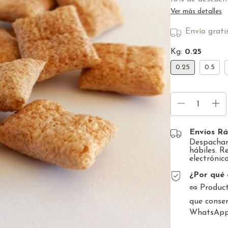
Ver más detalles
Envío grati
Kg:
0.25
0.25
0.5
Envíos Rá
Despacham
hábiles. R
electrónico
¿Por qué 
🥜 Product
que conser
WhatsApp