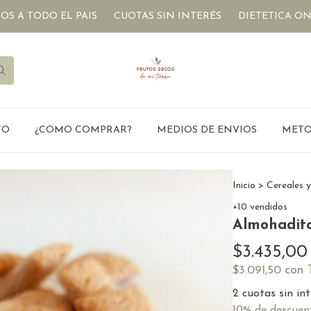
DO EL PAIS
CUOTAS SIN INTERÉS
DIETETICA ONLINE
TO
¿COMO COMPRAR?
MEDIOS DE ENVIOS
METO
Inicio
>
Cereales 
+10 vendidos
Almohadita
$3.435,00
con
$3.091,50
2
cuotas sin in
10% de descuen