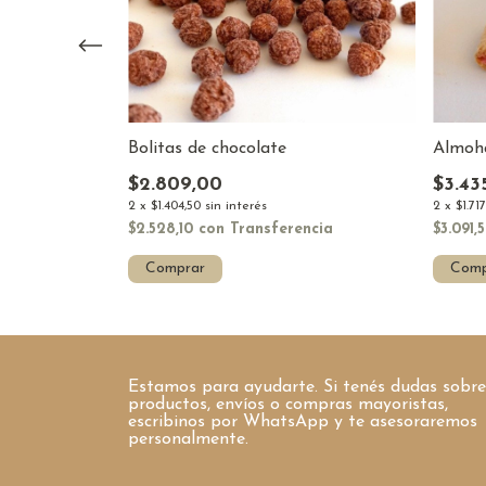
dos (sin
Bolitas de chocolate
Almoha
$2.809,00
$3.43
2
x
$1.404,50
sin interés
2
x
$1.71
$2.528,10
con
Transferencia
$3.091,
cia
Comprar
Comp
Estamos para ayudarte. Si tenés dudas sobre
productos, envíos o compras mayoristas,
escribinos por WhatsApp y te asesoraremos
personalmente.