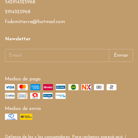
542914325968
2914325968
fsdemitierra@hotmail.com
Newsletter
Medios de pago
Medios de envío
Defensa de las y los consumidores. Para reclamos
ingresá acá.
/