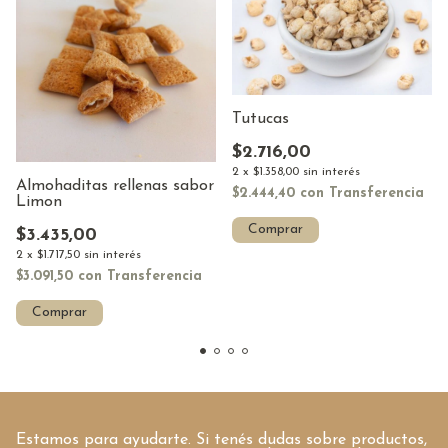
Tutucas
$2.716,00
2
x
$1.358,00
sin interés
Almohaditas rellenas sabor
$2.444,40
con
Transferencia
Limon
Comprar
$3.435,00
2
x
$1.717,50
sin interés
$3.091,50
con
Transferencia
Comprar
Estamos para ayudarte. Si tenés dudas sobre productos,